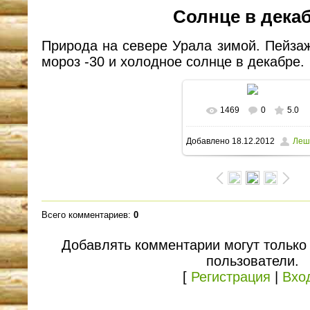
Солнце в дека
Природа на севере Урала зимой. Пейза
мороз -30 и холодное солнце в декабре.
1469
0
5.0
В реальном размере
Добавлено
18.12.2012
Леш
1600x1063
/ 358.9Kb
Всего комментариев
:
0
Добавлять комментарии могут только
пользователи.
[
Регистрация
|
Вхо