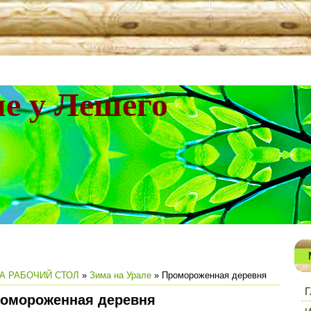
не у Лешего
А РАБОЧИЙ СТОЛ
»
Зима на Урале
» Промороженная деревня
Г
омороженная деревня