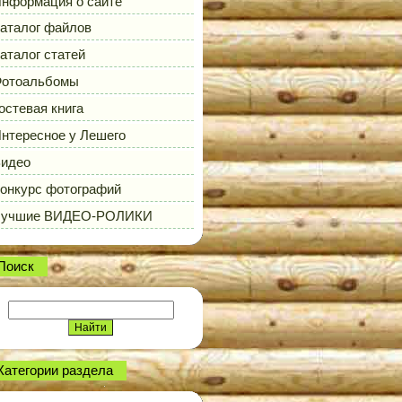
нформация о сайте
аталог файлов
аталог статей
отоальбомы
остевая книга
нтересное у Лешего
идео
онкурс фотографий
Лучшие ВИДЕО-РОЛИКИ
Поиск
Категории раздела