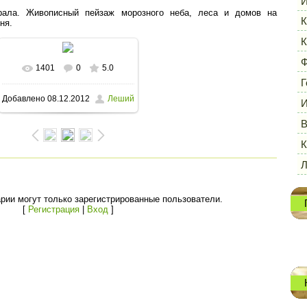
И
рала. Живописный пейзаж морозного неба, леса и домов на
К
ня.
К
Ф
1401
0
5.0
В реальном размере
Г
Добавлено
08.12.2012
Леший
И
1600x1063
/ 124.4Kb
В
К
рии могут только зарегистрированные пользователи.
[
Регистрация
|
Вход
]