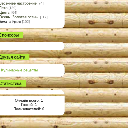
Весеннее настроение
[74]
Лето
[139]
Цветы
[64]
Осень. Золотая осень.
[117]
[102]
Зима на Урале
Спонсоры
Друзья сайта
Кулинарные рецепты
Статистика
Онлайн всего:
1
Гостей:
1
Пользователей:
0