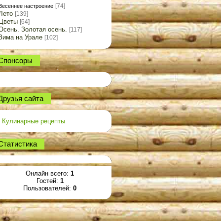
[74]
Весеннее настроение
Лето
[139]
Цветы
[64]
Осень. Золотая осень.
[117]
Зима на Урале
[102]
Спонсоры
Друзья сайта
Кулинарные рецепты
Статистика
Онлайн всего:
1
Гостей:
1
Пользователей:
0