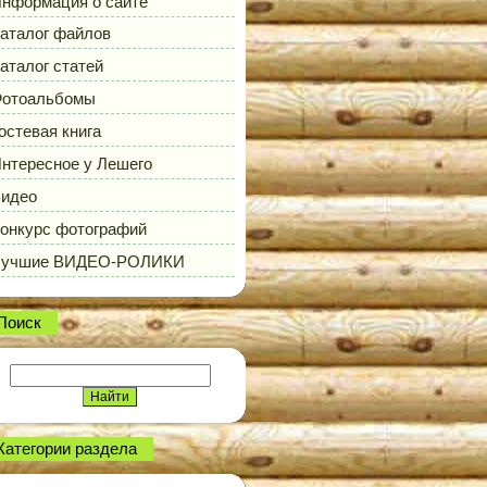
нформация о сайте
аталог файлов
аталог статей
отоальбомы
остевая книга
нтересное у Лешего
идео
онкурс фотографий
Лучшие ВИДЕО-РОЛИКИ
Поиск
Категории раздела