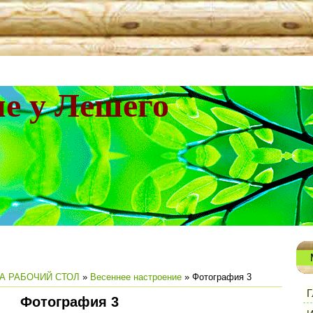
не у Лешего
А РАБОЧИЙ СТОЛ
»
Весеннее настроение
» Фотография 3
Г
Фотография 3