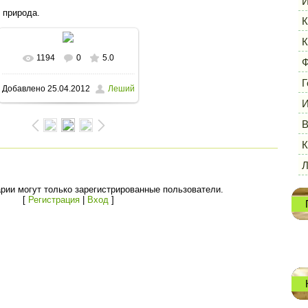
И
 природа.
К
К
1194
0
5.0
В реальном размере
Ф
Г
Добавлено
25.04.2012
Леший
1600x1200
/ 162.7Kb
И
В
К
рии могут только зарегистрированные пользователи.
[
Регистрация
|
Вход
]