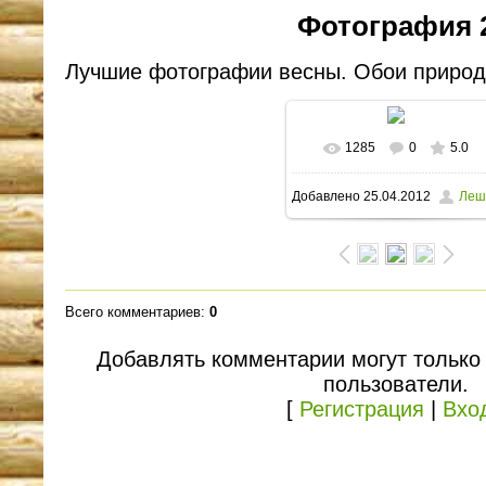
Фотография 
Лучшие фотографии весны. Обои природ
1285
0
5.0
В реальном размере
Добавлено
25.04.2012
Леш
1600x1200
/ 154.3Kb
Всего комментариев
:
0
Добавлять комментарии могут только
пользователи.
[
Регистрация
|
Вхо