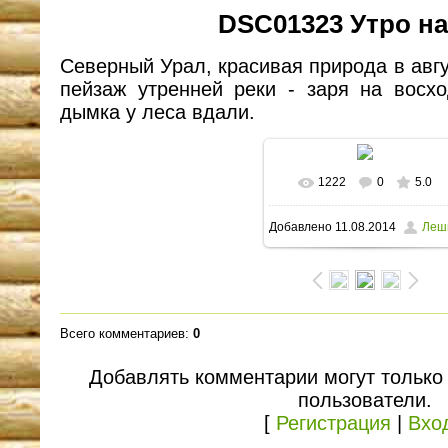
DSC01323 Утро на
Северный Урал, красивая природа в авг
пейзаж утренней реки - заря на восх
дымка у леса вдали.
1222
0
5.0
В реальном размере
Добавлено
11.08.2014
Леш
1600x1063
/ 143.3Kb
Всего комментариев
:
0
Добавлять комментарии могут только
пользователи.
[
Регистрация
|
Вхо