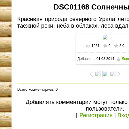
DSC01168 Солнечны
Красивая природа северного Урала лет
таёжной реки, неба в облаках, леса вдал
1261
0
5.0
В реальном размере
Добавлено
01.08.2014
Леш
1600x1063
/ 407.8Kb
Всего комментариев
:
0
Добавлять комментарии могут только
пользователи.
[
Регистрация
|
Вхо