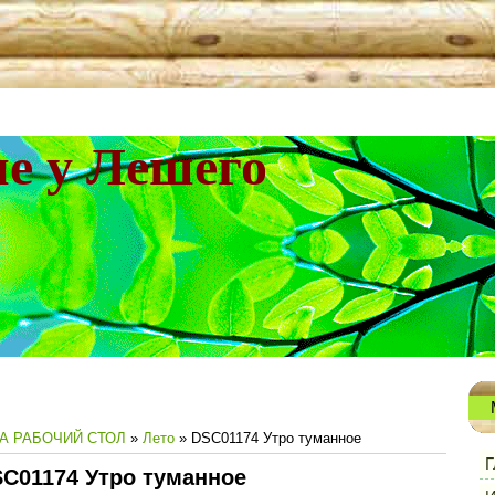
не у Лешего
А РАБОЧИЙ СТОЛ
»
Лето
» DSC01174 Утро туманное
Г
C01174 Утро туманное