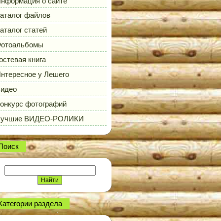
нформация о сайте
аталог файлов
аталог статей
отоальбомы
остевая книга
нтересное у Лешего
идео
онкурс фотографий
Лучшие ВИДЕО-РОЛИКИ
Поиск
Категории раздела