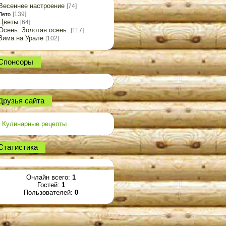
Весеннее настроение
[74]
[139]
Лето
Цветы
[64]
Осень. Золотая осень.
[117]
Зима на Урале
[102]
Спонсоры
Друзья сайта
Кулинарные рецепты
Статистика
Онлайн всего:
1
Гостей:
1
Пользователей:
0