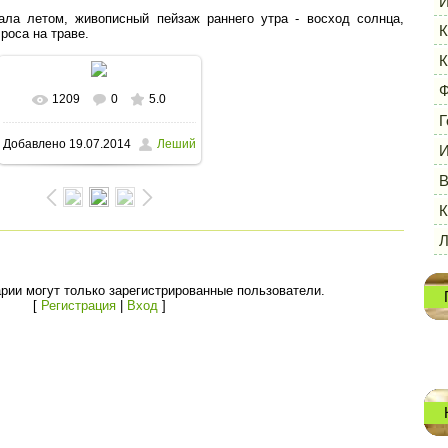
И
ала летом, живописный пейзаж раннего утра - восход солнца,
К
 роса на траве.
К
Ф
1209
0
5.0
В реальном размере
Г
Добавлено
19.07.2014
Леший
И
1600x1064
/ 188.7Kb
В
К
рии могут только зарегистрированные пользователи.
[
Регистрация
|
Вход
]