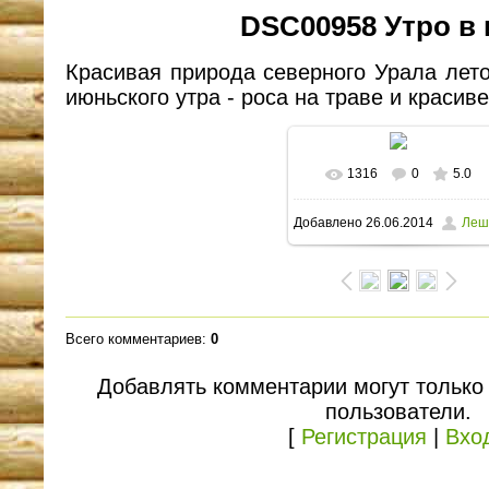
DSC00958 Утро в
Красивая природа северного Урала лет
июньского утра - роса на траве и красив
1316
0
5.0
В реальном размере
Добавлено
26.06.2014
Леш
1600x1064
/ 264.6Kb
Всего комментариев
:
0
Добавлять комментарии могут только
пользователи.
[
Регистрация
|
Вхо