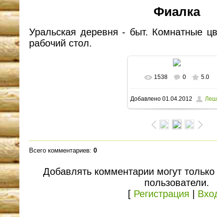
Фиалка
Уральская деревня - быт. Комнатные ц
рабочий стол.
1538
0
5.0
В реальном размере
Добавлено
01.04.2012
Леш
1599x1191
/ 231.1Kb
Всего комментариев
:
0
Добавлять комментарии могут только
пользователи.
[
Регистрация
|
Вхо