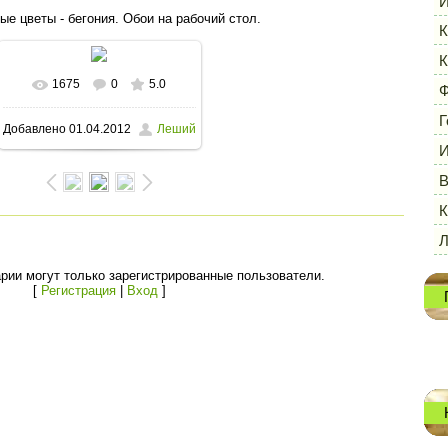
И
ые цветы - бегония. Обои на рабочий стол.
К
К
1675
0
5.0
В реальном размере
Ф
Г
Добавлено
01.04.2012
Леший
1600x1200
/ 154.3Kb
И
В
К
рии могут только зарегистрированные пользователи.
[
Регистрация
|
Вход
]