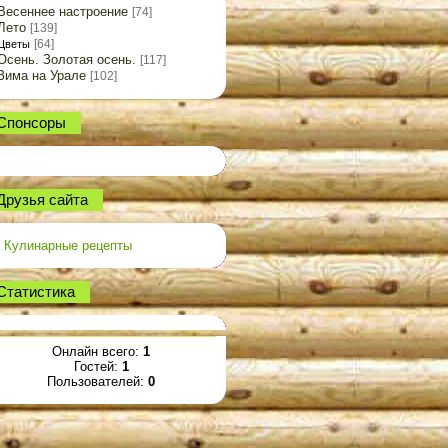
Весеннее настроение
[74]
Лето
[139]
[64]
Цветы
Осень. Золотая осень.
[117]
Зима на Урале
[102]
Спонсоры
Друзья сайта
Кулинарные рецепты
Статистика
Онлайн всего:
1
Гостей:
1
Пользователей:
0