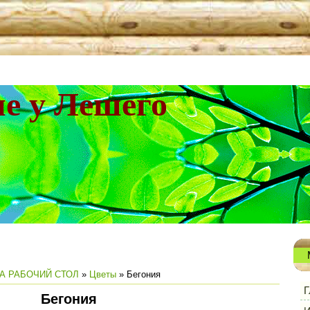
не у Лешего
А РАБОЧИЙ СТОЛ
»
Цветы
» Бегония
Г
Бегония