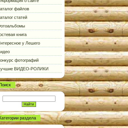
нформация о сайте
аталог файлов
аталог статей
отоальбомы
остевая книга
нтересное у Лешего
идео
онкурс фотографий
Лучшие ВИДЕО-РОЛИКИ
Поиск
Категории раздела