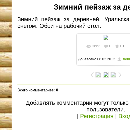
Зимний пейзаж за д
Зимний пейзаж за деревней. Уральск
снегом. Обои на рабочий стол.
2663
0
0.0
В реальном размере
Добавлено
08.02.2012
Леш
1600x1157
/ 137.3Kb
Всего комментариев
:
0
Добавлять комментарии могут только
пользователи.
[
Регистрация
|
Вхо