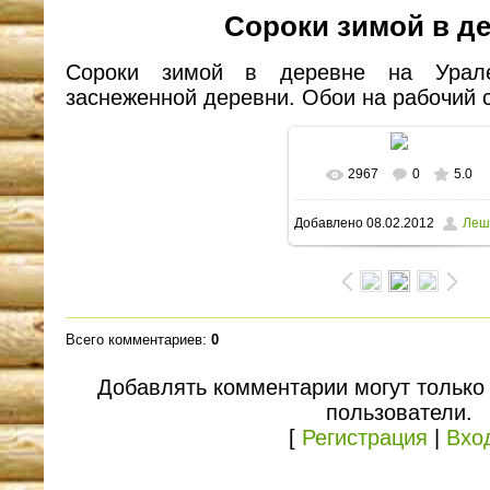
Сороки зимой в д
Сороки зимой в деревне на Урале
заснеженной деревни. Обои на рабочий 
2967
0
5.0
В реальном размере
Добавлено
08.02.2012
Леш
1600x1200
/ 168.0Kb
Всего комментариев
:
0
Добавлять комментарии могут только
пользователи.
[
Регистрация
|
Вхо