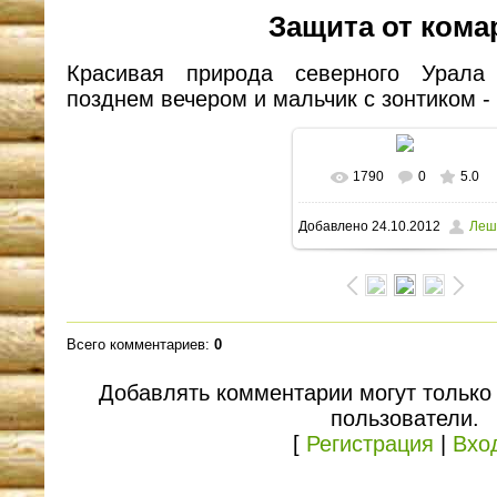
Защита от кома
Красивая природа северного Урала
позднем вечером и мальчик с зонтиком -
1790
0
5.0
В реальном размере
Добавлено
24.10.2012
Леш
1600x1200
/ 305.7Kb
Всего комментариев
:
0
Добавлять комментарии могут только
пользователи.
[
Регистрация
|
Вхо