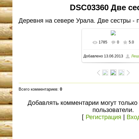
DSC03360 Две се
Деревня на севере Урала. Две сестры - п
1785
0
5.0
В реальном размере
Добавлено
13.06.2013
Леш
1600x1173
/ 238.4Kb
Всего комментариев
:
0
Добавлять комментарии могут только
пользователи.
[
Регистрация
|
Вхо