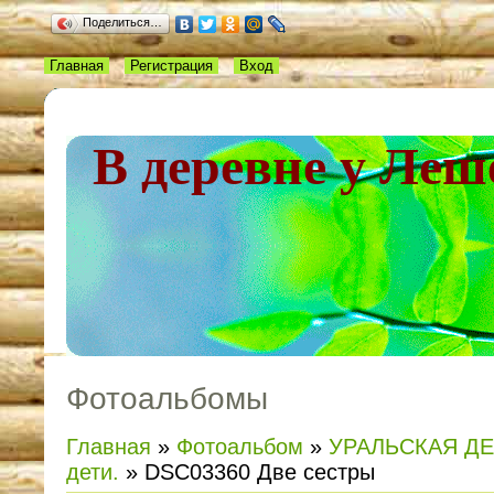
Поделиться…
Главная
Регистрация
Вход
В деревне у Леш
Фотоальбомы
Главная
»
Фотоальбом
»
УРАЛЬСКАЯ Д
дети.
» DSC03360 Две сестры