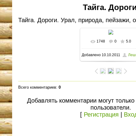
Тайга. Дороги
Тайга. Дороги. Урал, природа, пейзажи, 
1748
0
5.0
В реальном размере
Добавлено
10.10.2011
Леш
1600x1200
/ 395.6Kb
Всего комментариев
:
0
Добавлять комментарии могут только
пользователи.
[
Регистрация
|
Вхо