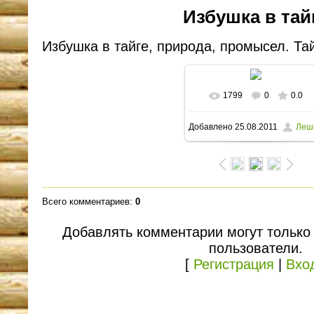
Избушка в тай
Избушка в тайге, природа, промысел. Та
1799
0
0.0
В реальном размере
Добавлено
25.08.2011
Леш
1600x1200
/ 262.7Kb
Всего комментариев
:
0
Добавлять комментарии могут только
пользователи.
[
Регистрация
|
Вхо