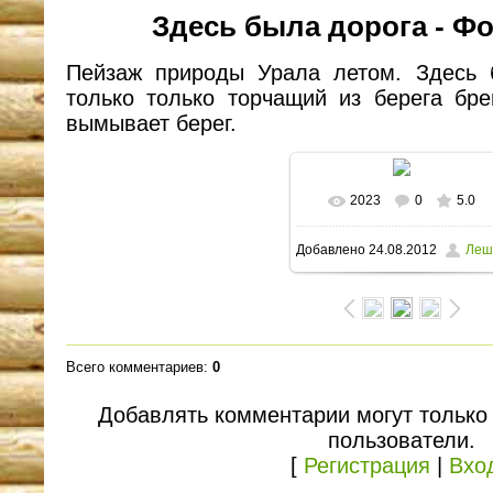
Здесь была дорога - Ф
Пейзаж природы Урала летом. Здесь 
только только торчащий из берега бре
вымывает берег.
2023
0
5.0
В реальном размере
Добавлено
24.08.2012
Леш
1600x1200
/ 237.3Kb
Всего комментариев
:
0
Добавлять комментарии могут только
пользователи.
[
Регистрация
|
Вхо