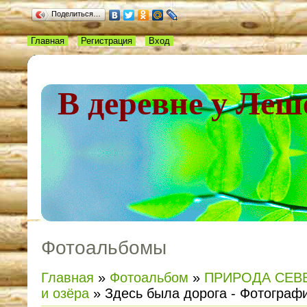
Поделиться…
Главная
Регистрация
Вход
В деревне у Леш
Фотоальбомы
Главная
»
Фотоальбом
»
ПРИРОДА СЕВ
и озёра
» Здесь была дорога - Фотограф