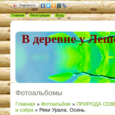
Поделиться…
Главная
Регистрация
Вход
В деревне у Леш
Фотоальбомы
Главная
»
Фотоальбом
»
ПРИРОДА СЕВ
и озёра
» Реки Урала. Осень.