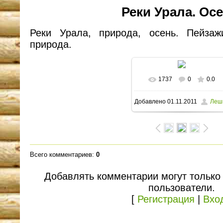
Реки Урала. Осе
Реки Урала, природа, осень. Пейза
природа.
1737
0
0.0
В реальном размере
Добавлено
01.11.2011
Леш
1600x1200
/ 404.8Kb
Всего комментариев
:
0
Добавлять комментарии могут только
пользователи.
[
Регистрация
|
Вхо