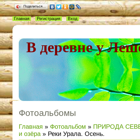
Поделиться…
Главная
Регистрация
Вход
В деревне у Леш
Фотоальбомы
Главная
»
Фотоальбом
»
ПРИРОДА СЕВ
и озёра
» Реки Урала. Осень.