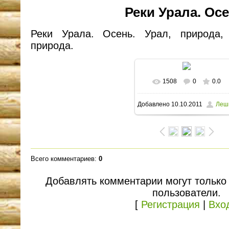
Реки Урала. Осе
Реки Урала. Осень. Урал, природа,
природа.
1508
0
0.0
В реальном размере
Добавлено
10.10.2011
Леш
1600x1200
/ 191.2Kb
Всего комментариев
:
0
Добавлять комментарии могут только
пользователи.
[
Регистрация
|
Вхо