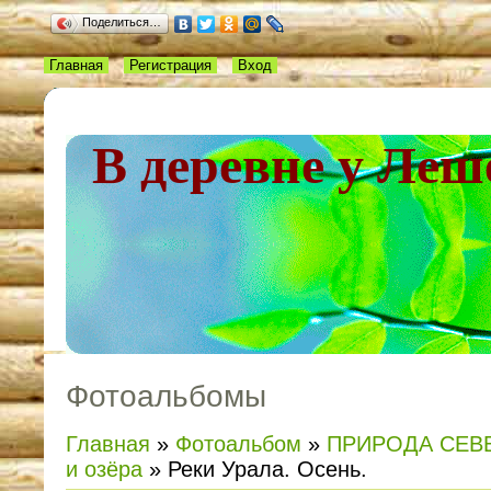
Поделиться…
Главная
Регистрация
Вход
В деревне у Леш
Фотоальбомы
Главная
»
Фотоальбом
»
ПРИРОДА СЕВ
и озёра
» Реки Урала. Осень.