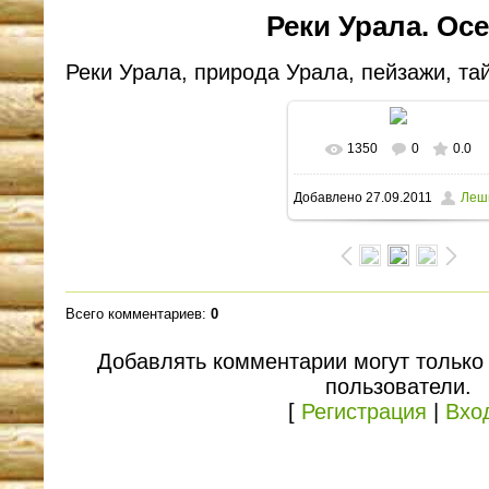
Реки Урала. Осе
Реки Урала, природа Урала, пейзажи, тай
1350
0
0.0
В реальном размере
Добавлено
27.09.2011
Леш
1600x1158
/ 205.3Kb
Всего комментариев
:
0
Добавлять комментарии могут только
пользователи.
[
Регистрация
|
Вхо