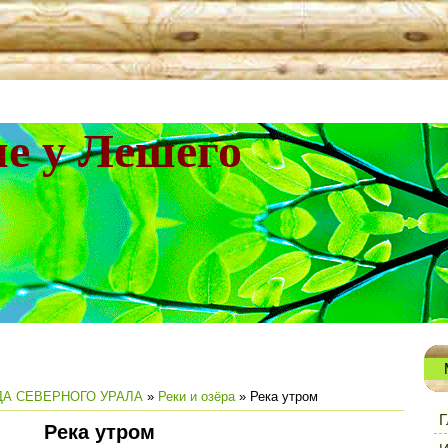
не у Лешего
А СЕВЕРНОГО УРАЛА
»
Реки и озёра
» Река утром
Г
Река утром