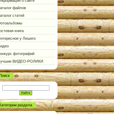
нформация о сайте
аталог файлов
аталог статей
отоальбомы
остевая книга
нтересное у Лешего
идео
онкурс фотографий
Лучшие ВИДЕО-РОЛИКИ
Поиск
Категории раздела