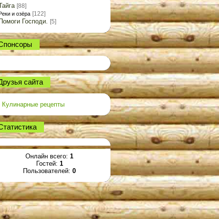
Тайга
[88]
[122]
Реки и озёра
Помоги Господи.
[5]
Спонсоры
Друзья сайта
Кулинарные рецепты
Статистика
Онлайн всего:
1
Гостей:
1
Пользователей:
0