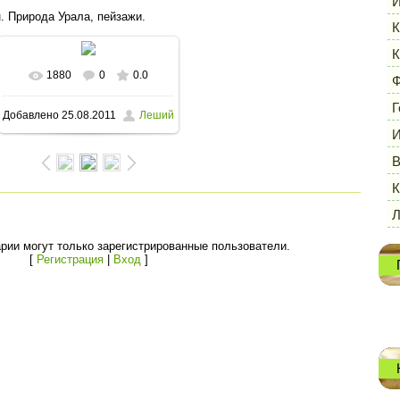
И
н. Природа Урала, пейзажи.
К
К
1880
0
0.0
В реальном размере
Ф
Г
Добавлено
25.08.2011
Леший
1600x1200
/ 134.5Kb
И
В
К
рии могут только зарегистрированные пользователи.
[
Регистрация
|
Вход
]