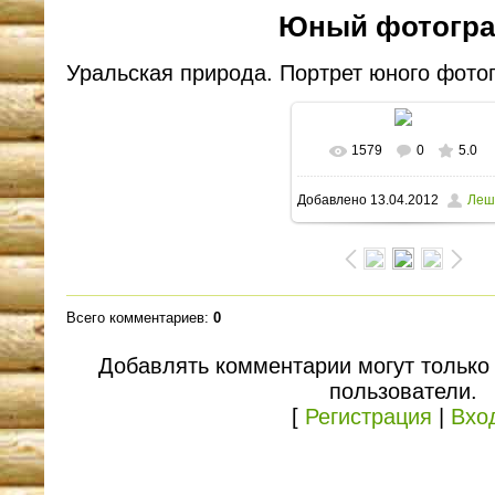
Юный фотогра
Уральская природа. Портрет юного фото
1579
0
5.0
В реальном размере
Добавлено
13.04.2012
Леш
1600x1185
/ 238.9Kb
Всего комментариев
:
0
Добавлять комментарии могут только
пользователи.
[
Регистрация
|
Вхо