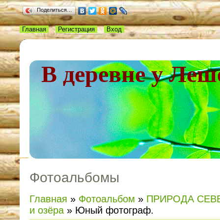
Поделиться…
Главная
Регистрация
Вход
В деревне у Леш
Фотоальбомы
Главная
»
Фотоальбом
»
ПРИРОДА СЕВ
и озёра
» Юный фотограф.