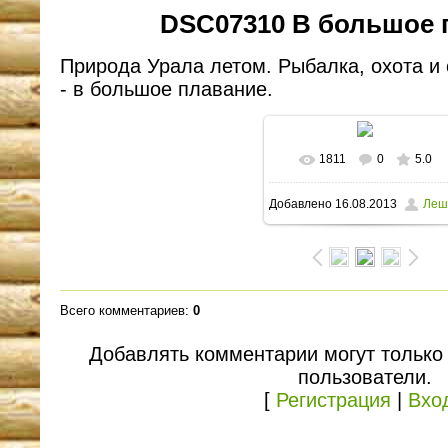
DSC07310 В большое 
Природа Урала летом. Рыбалка, охота и 
- в большое плавание.
1811
0
5.0
В реальном размере
Добавлено
16.08.2013
Леш
1600x1105
/ 322.2Kb
Всего комментариев
:
0
Добавлять комментарии могут только
пользователи.
[
Регистрация
|
Вхо