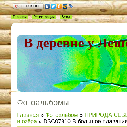
Поделиться…
Главная
Регистрация
Вход
В деревне у Леш
Фотоальбомы
Главная
»
Фотоальбом
»
ПРИРОДА СЕВ
и озёра
» DSC07310 В большое плавание