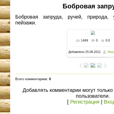
Бобровая запр
Бобровая запруда, ручей, природа, 
пейзажи.
1469
0
0.0
В реальном размере
Добавлено
25.08.2011
Леш
1600x1200
/ 420.4Kb
Всего комментариев
:
0
Добавлять комментарии могут только
пользователи.
[
Регистрация
|
Вхо