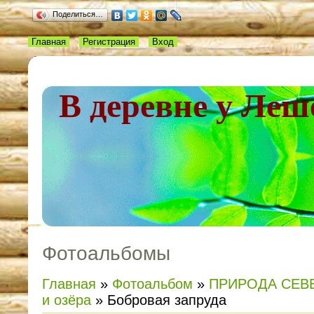
Поделиться…
Главная
Регистрация
Вход
В деревне у Леш
Фотоальбомы
Главная
»
Фотоальбом
»
ПРИРОДА СЕВ
и озёра
» Бобровая запруда