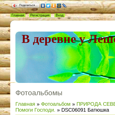
Поделиться…
Главная
Регистрация
Вход
В деревне у Леш
Фотоальбомы
Главная
»
Фотоальбом
»
ПРИРОДА СЕВ
Помоги Господи.
» DSC06091 Батюшка