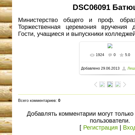
DSC06091 Батю
Министерство общего и проф. образо
Торжественная церемония вручения 
Гости, учащиеся и выпускники колледже
1924
0
5.0
В реальном размере
Добавлено
29.06.2013
Леш
1600x1302
/ 199.2Kb
Всего комментариев
:
0
Добавлять комментарии могут только
пользователи.
[
Регистрация
|
Вхо