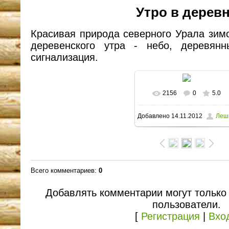
Утро в дерев
Красивая природа северного Урала зим
деревенского утра - небо, деревян
сигнализация.
2156
0
5.0
В реальном размере
Добавлено
14.11.2012
Леш
1600x1064
/ 223.6Kb
Всего комментариев
:
0
Добавлять комментарии могут только
пользователи.
[
Регистрация
|
Вхо