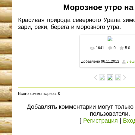
Морозное утро на
Красивая природа северного Урала зим
зари, реки, берега и морозного утра.
1641
0
5.0
В реальном размере
Добавлено
06.11.2012
Леш
1600x1062
/ 150.2Kb
Всего комментариев
:
0
Добавлять комментарии могут только
пользователи.
[
Регистрация
|
Вхо