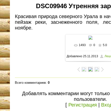
DSC09946 Утренняя зар
Красивая природа северного Урала в н
пейзаж реки, заснеженного поля, ле
ноябре.
1493
0
5.0
В реальном размере
Добавлено
25.11.2013
Леш
1600x1066
/ 160.7Kb
Всего комментариев
:
0
Добавлять комментарии могут только
пользователи.
[
Регистрация
|
Вхо