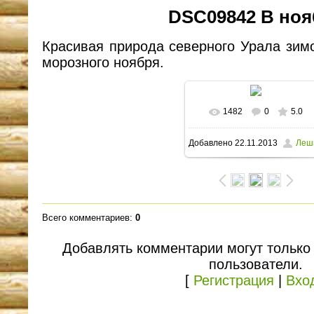
DSC09842 В ноя
Красивая природа северного Урала зим
морозного ноября.
1482
0
5.0
В реальном размере
Добавлено
22.11.2013
Леш
1600x1094
/ 473.6Kb
Всего комментариев
:
0
Добавлять комментарии могут только
пользователи.
[
Регистрация
|
Вхо