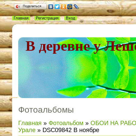
Поделиться…
Главная
Регистрация
Вход
В деревне у Леш
Фотоальбомы
Главная
»
Фотоальбом
»
ОБОИ НА РАБ
Урале
» DSC09842 В ноябре