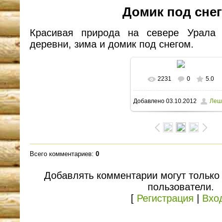
Домик под сне
Красивая природа на севере Урала 
деревни, зима и домик под снегом.
2231
0
5.0
В реальном размере
Добавлено
03.10.2012
Леш
1600x1175
/ 462.9Kb
Всего комментариев
:
0
Добавлять комментарии могут только
пользователи.
[
Регистрация
|
Вхо