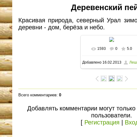
Деревенский пе
Красивая природа, северный Урал зим
деревни - дом, берёза и небо.
1593
0
5.0
В реальном размере
Добавлено
16.02.2013
Леш
1600x1063
/ 220.9Kb
Всего комментариев
:
0
Добавлять комментарии могут только
пользователи.
[
Регистрация
|
Вхо