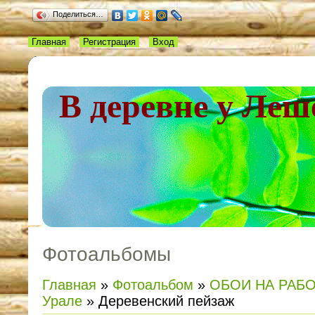
Поделиться…
Главная
Регистрация
Вход
В деревне у Леш
Фотоальбомы
Главная
»
Фотоальбом
»
ОБОИ НА РАБ
Урале
» Деревенский пейзаж