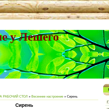
не у Лешего
А РАБОЧИЙ СТОЛ
»
Весеннее настроение
» Сирень
Г
Сирень