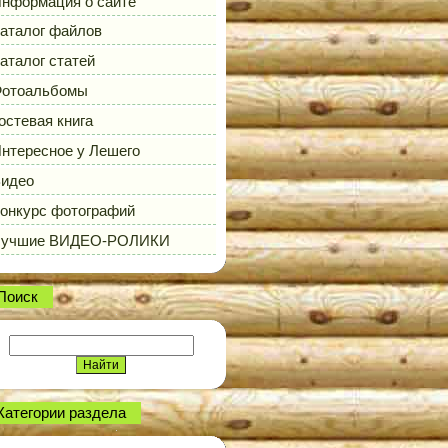
нформация о сайте
аталог файлов
аталог статей
отоальбомы
остевая книга
нтересное у Лешего
идео
онкурс фотографий
Лучшие ВИДЕО-РОЛИКИ
Поиск
Категории раздела