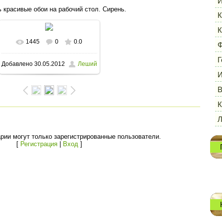
И
 красивые обои на рабочий стол. Сирень.
К
К
1445
0
0.0
В реальном размере
Ф
Г
Добавлено
30.05.2012
Леший
1600x1200
/ 167.3Kb
И
В
К
рии могут только зарегистрированные пользователи.
[
Регистрация
|
Вход
]