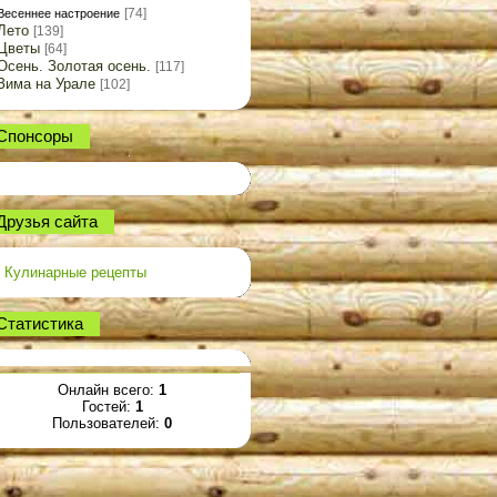
[74]
Весеннее настроение
Лето
[139]
Цветы
[64]
Осень. Золотая осень.
[117]
Зима на Урале
[102]
Спонсоры
Друзья сайта
Кулинарные рецепты
Статистика
Онлайн всего:
1
Гостей:
1
Пользователей:
0