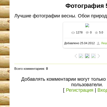
Фотография 
Лучшие фотографии весны. Обои природ
1278
0
5.0
В реальном размере
Добавлено
25.04.2012
Леш
1600x1200
/ 159.1Kb
Всего комментариев
:
0
Добавлять комментарии могут только
пользователи.
[
Регистрация
|
Вхо