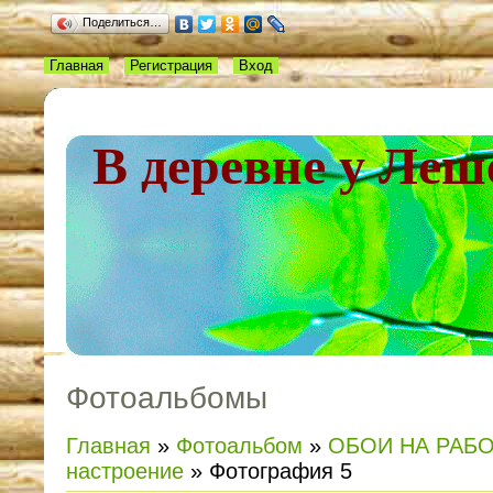
Поделиться…
Главная
Регистрация
Вход
В деревне у Леш
Фотоальбомы
Главная
»
Фотоальбом
»
ОБОИ НА РАБ
настроение
» Фотография 5