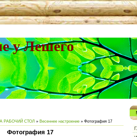
не у Лешего
А РАБОЧИЙ СТОЛ
»
Весеннее настроение
» Фотография 17
Г
Фотография 17