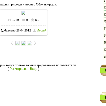
И
рафии природы и весны. Обои природа.
К
К
1249
0
5.0
В реальном размере
Ф
Г
Добавлено
26.04.2012
Леший
1600x1180
/ 162.4Kb
И
В
К
рии могут только зарегистрированные пользователи.
[
Регистрация
|
Вход
]