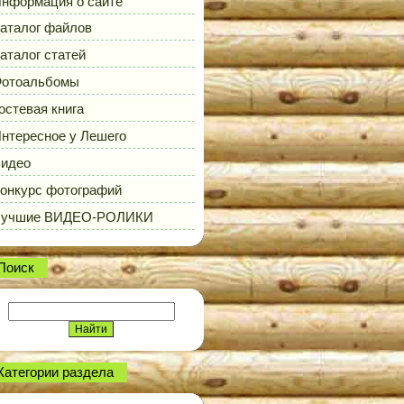
нформация о сайте
аталог файлов
аталог статей
отоальбомы
остевая книга
нтересное у Лешего
идео
онкурс фотографий
Лучшие ВИДЕО-РОЛИКИ
Поиск
Категории раздела