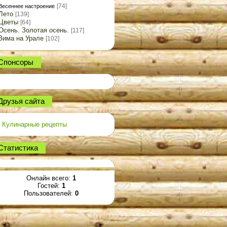
[74]
Весеннее настроение
Лето
[139]
Цветы
[64]
Осень. Золотая осень.
[117]
Зима на Урале
[102]
Спонсоры
Друзья сайта
Кулинарные рецепты
Статистика
Онлайн всего:
1
Гостей:
1
Пользователей:
0