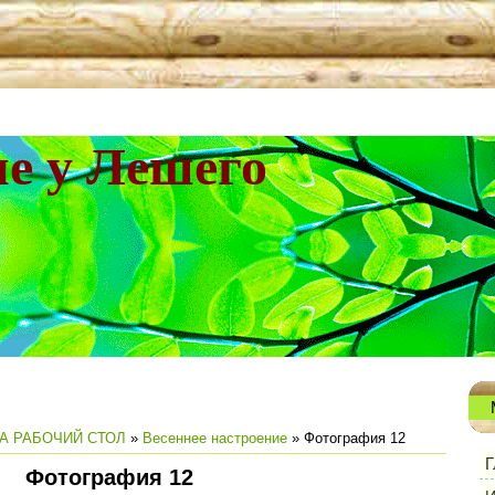
не у Лешего
А РАБОЧИЙ СТОЛ
»
Весеннее настроение
» Фотография 12
Г
Фотография 12