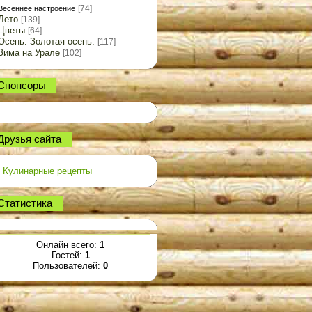
[74]
Весеннее настроение
Лето
[139]
Цветы
[64]
Осень. Золотая осень.
[117]
Зима на Урале
[102]
Спонсоры
Друзья сайта
Кулинарные рецепты
Статистика
Онлайн всего:
1
Гостей:
1
Пользователей:
0