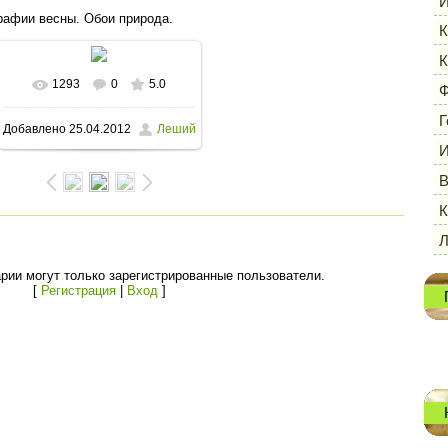
И
рафии весны. Обои природа.
К
К
1293
0
5.0
В реальном размере
Ф
Г
Добавлено
25.04.2012
Леший
1600x1200
/ 112.3Kb
И
В
К
рии могут только зарегистрированные пользователи.
[
Регистрация
|
Вход
]