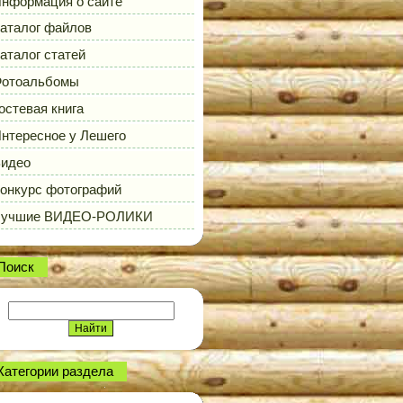
нформация о сайте
аталог файлов
аталог статей
отоальбомы
остевая книга
нтересное у Лешего
идео
онкурс фотографий
Лучшие ВИДЕО-РОЛИКИ
Поиск
Категории раздела