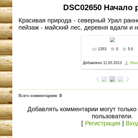
DSC02650 Начало 
Красивая природа - северный Урал ран
пейзаж - майский лес, деревня вдали и н
1353
0
5.0
В реальном размере
Добавлено
11.05.2013
Леш
1600x1090
/ 186.9Kb
Всего комментариев
:
0
Добавлять комментарии могут только
пользователи.
[
Регистрация
|
Вхо