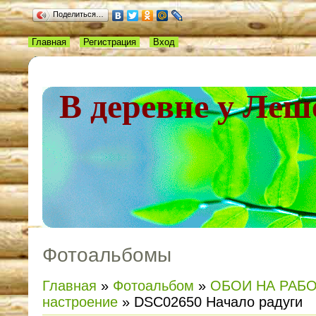
Поделиться…
Главная
Регистрация
Вход
В деревне у Леш
Фотоальбомы
Главная
»
Фотоальбом
»
ОБОИ НА РАБ
настроение
» DSC02650 Начало радуги