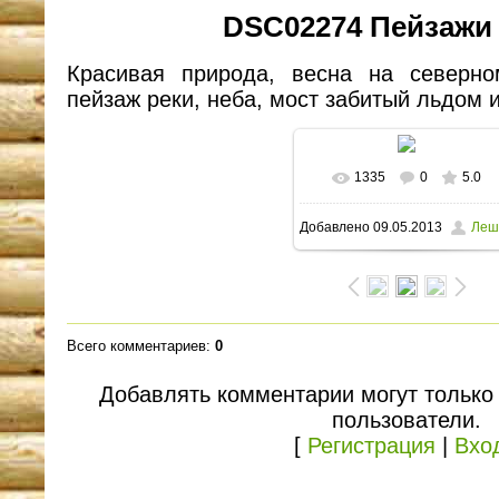
DSC02274 Пейзажи
Красивая природа, весна на северн
пейзаж реки, неба, мост забитый льдом 
1335
0
5.0
В реальном размере
Добавлено
09.05.2013
Леш
1600x1063
/ 316.9Kb
Всего комментариев
:
0
Добавлять комментарии могут только
пользователи.
[
Регистрация
|
Вхо