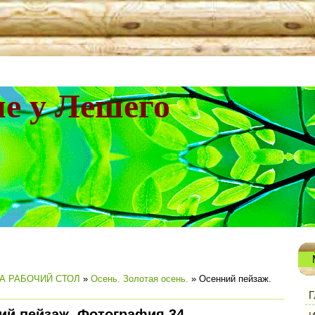
не у Лешего
А РАБОЧИЙ СТОЛ
»
Осень. Золотая осень.
» Осенний пейзаж.
Г
ий пейзаж. Фотография 34