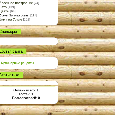
Весеннее настроение
[74]
Лето
[139]
Цветы
[64]
[117]
Осень. Золотая осень.
Зима на Урале
[102]
Спонсоры
Друзья сайта
Кулинарные рецепты
Статистика
Онлайн всего:
1
Гостей:
1
Пользователей:
0