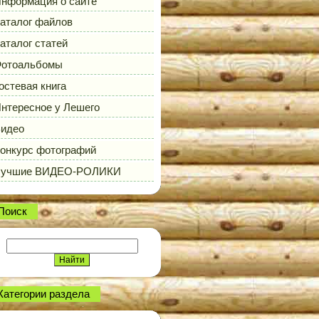
нформация о сайте
аталог файлов
аталог статей
отоальбомы
остевая книга
нтересное у Лешего
идео
онкурс фотографий
Лучшие ВИДЕО-РОЛИКИ
Поиск
Категории раздела