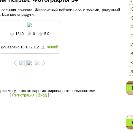
И
К
, осенняя природа. Живописный пейзаж неба с тучами, радужный
. Все цвета радуги.
К
Ф
1340
0
5.0
В реальном размере
Г
И
Добавлено
16.10.2012
Леший
1600x1198
/ 373.8Kb
В
К
рии могут только зарегистрированные пользователи.
[
Регистрация
|
Вход
]