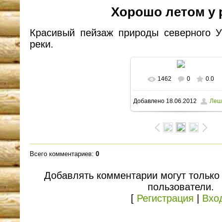
Хорошо летом у 
Красивый пейзаж природы северного 
реки.
1462
0
0.0
В реальном размере
Добавлено
18.06.2012
Леш
1600x1200
/ 235.0Kb
Всего комментариев
:
0
Добавлять комментарии могут только
пользователи.
[
Регистрация
|
Вхо