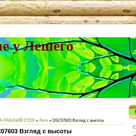
не у Лешего
А РАБОЧИЙ СТОЛ
»
Лето
» DSC07603 Взгляд с высоты
Г
07603 Взгляд с высоты