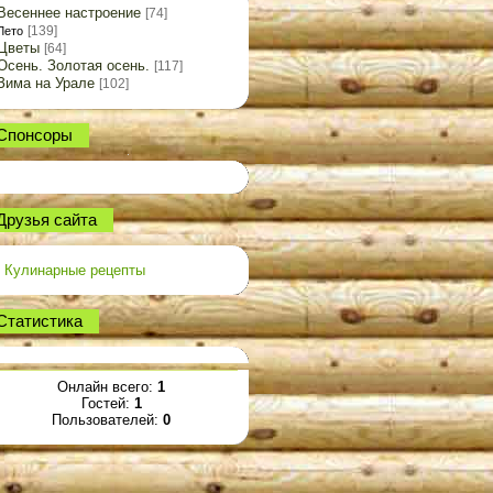
Весеннее настроение
[74]
[139]
Лето
Цветы
[64]
Осень. Золотая осень.
[117]
Зима на Урале
[102]
Спонсоры
Друзья сайта
Кулинарные рецепты
Статистика
Онлайн всего:
1
Гостей:
1
Пользователей:
0