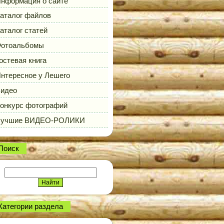
нформация о сайте
аталог файлов
аталог статей
отоальбомы
остевая книга
нтересное у Лешего
идео
онкурс фотографий
Лучшие ВИДЕО-РОЛИКИ
Поиск
Категории раздела