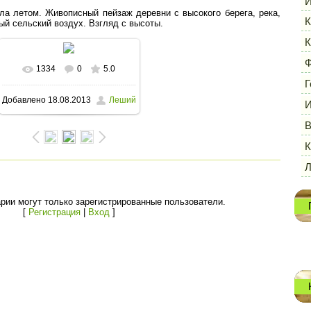
И
ла летом. Живописный пейзаж деревни с высокого берега, река,
К
тый сельский воздух. Взгляд с высоты.
К
Ф
1334
0
5.0
В реальном размере
Г
Добавлено
18.08.2013
Леший
И
1600x1063
/ 374.1Kb
В
К
рии могут только зарегистрированные пользователи.
[
Регистрация
|
Вход
]