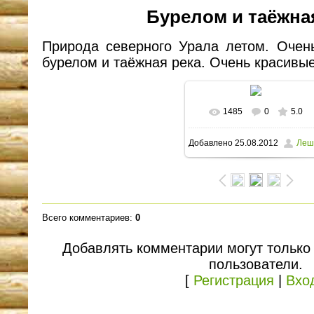
Бурелом и таёжна
Природа северного Урала летом. Очен
бурелом и таёжная река. Очень красивые
1485
0
5.0
В реальном размере
Добавлено
25.08.2012
Леш
1600x1200
/ 311.5Kb
Всего комментариев
:
0
Добавлять комментарии могут только
пользователи.
[
Регистрация
|
Вхо