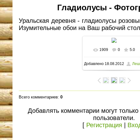
Гладиолусы - Фотог
Уральская деревня - гладиолусы розовы
Изумительные обои на Ваш рабочий стол
1909
0
5.0
В реальном размере
Добавлено
18.08.2012
Леш
1600x1200
/ 115.8Kb
Всего комментариев
:
0
Добавлять комментарии могут только
пользователи.
[
Регистрация
|
Вхо