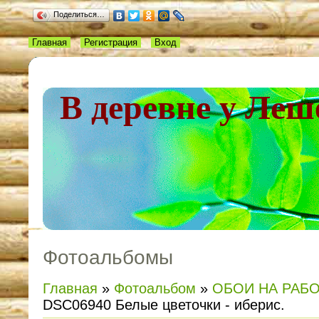
Поделиться…
Главная
Регистрация
Вход
В деревне у Леш
Фотоальбомы
Главная
»
Фотоальбом
»
ОБОИ НА РАБ
DSC06940 Белые цветочки - иберис.