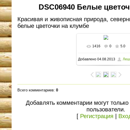
DSC06940 Белые цветочк
Красивая и живописная природа, северны
белые цветочки на клумбе
1416
0
5.0
В реальном размере
Добавлено
04.08.2013
Леш
1600x1090
/ 139.7Kb
Всего комментариев
:
0
Добавлять комментарии могут только
пользователи.
[
Регистрация
|
Вхо