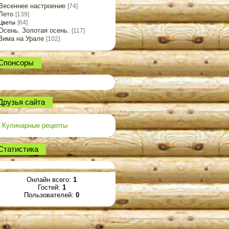
Весеннее настроение
[74]
Лето
[139]
[64]
Цветы
Осень. Золотая осень.
[117]
Зима на Урале
[102]
Спонсоры
Друзья сайта
Кулинарные рецепты
Статистика
Онлайн всего:
1
Гостей:
1
Пользователей:
0