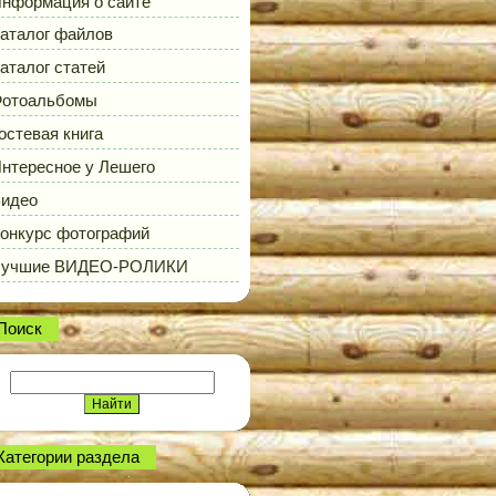
нформация о сайте
аталог файлов
аталог статей
отоальбомы
остевая книга
нтересное у Лешего
идео
онкурс фотографий
Лучшие ВИДЕО-РОЛИКИ
Поиск
Категории раздела