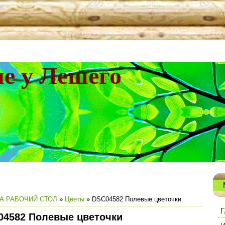
не у Лешего
А РАБОЧИЙ СТОЛ
»
Цветы
» DSC04582 Полевые цветочки
Г
04582 Полевые цветочки