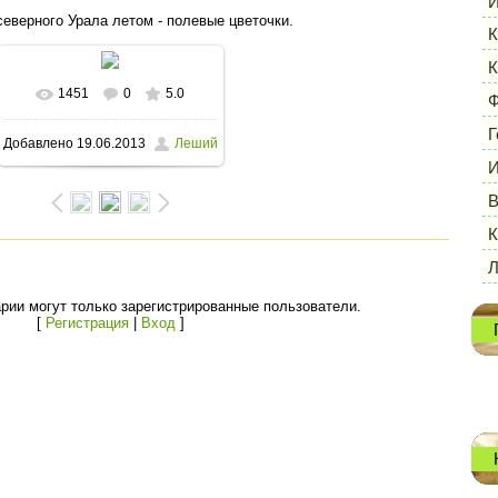
И
еверного Урала летом - полевые цветочки.
К
К
1451
0
5.0
В реальном размере
Ф
Г
Добавлено
19.06.2013
Леший
1600x1123
/ 186.9Kb
И
В
К
рии могут только зарегистрированные пользователи.
[
Регистрация
|
Вход
]