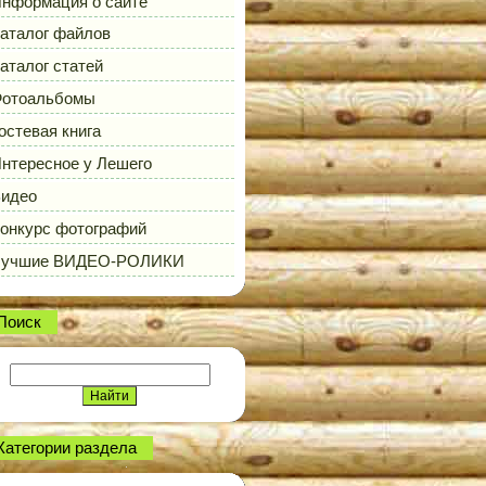
нформация о сайте
аталог файлов
аталог статей
отоальбомы
остевая книга
нтересное у Лешего
идео
онкурс фотографий
Лучшие ВИДЕО-РОЛИКИ
Поиск
Категории раздела