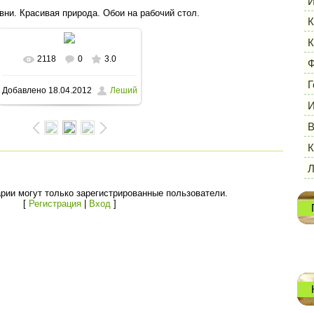
И
ни. Красивая природа. Обои на рабочий стол.
К
К
2118
0
3.0
В реальном размере
Ф
Г
Добавлено
18.04.2012
Леший
1600x1170
/ 280.2Kb
И
В
К
рии могут только зарегистрированные пользователи.
[
Регистрация
|
Вход
]