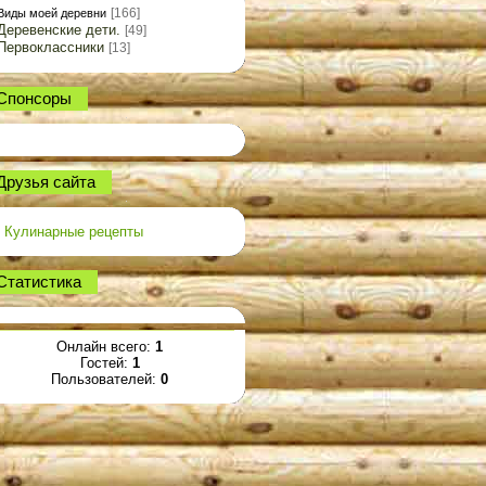
[166]
Виды моей деревни
Деревенские дети.
[49]
Первоклассники
[13]
Спонсоры
Друзья сайта
Кулинарные рецепты
Статистика
Онлайн всего:
1
Гостей:
1
Пользователей:
0