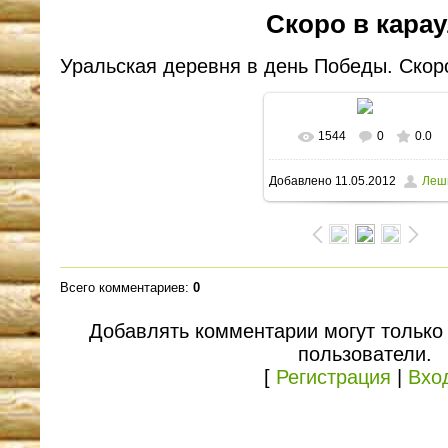
Скоро в кара
Уральская деревня в день Победы. Скоро
1544
0
0.0
В реальном размере
Добавлено
11.05.2012
Леш
1600x1190
/ 241.9Kb
Всего комментариев
:
0
Добавлять комментарии могут только
пользователи.
[
Регистрация
|
Вхо