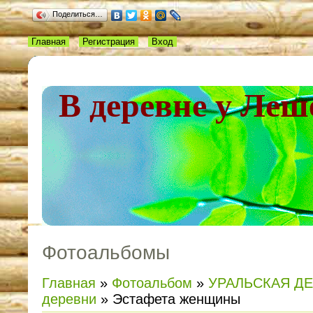
Поделиться…
Главная
Регистрация
Вход
В деревне у Леш
Фотоальбомы
Главная
»
Фотоальбом
»
УРАЛЬСКАЯ Д
деревни
» Эстафета женщины