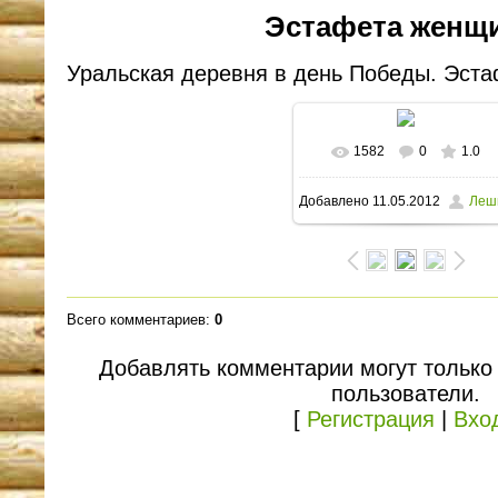
Эстафета женщ
Уральская деревня в день Победы. Эст
1582
0
1.0
В реальном размере
Добавлено
11.05.2012
Леш
1600x1200
/ 271.9Kb
Всего комментариев
:
0
Добавлять комментарии могут только
пользователи.
[
Регистрация
|
Вхо