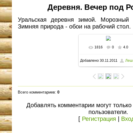
Деревня. Вечер под Р
Уральская деревня зимой. Морозный 
Зимняя природа - обои на рабочий стол.
1816
0
4.0
В реальном размере
Добавлено
30.11.2011
Леш
1600x1169
/ 113.5Kb
Всего комментариев
:
0
Добавлять комментарии могут только
пользователи.
[
Регистрация
|
Вхо