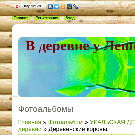
Поделиться…
Главная
Регистрация
Вход
В деревне у Леш
Фотоальбомы
Главная
»
Фотоальбом
»
УРАЛЬСКАЯ Д
деревни
» Деревенские коровы.