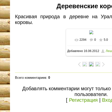
Деревенские кор
Красивая природа в деревне на Урал
коровы.
2294
0
5.0
В реальном размере
Добавлено
16.06.2012
Леш
1600x1200
/ 206.1Kb
Всего комментариев
:
0
Добавлять комментарии могут только
пользователи.
[
Регистрация
|
Вхо