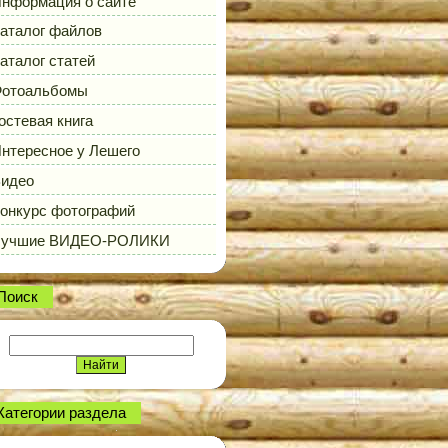
нформация о сайте
аталог файлов
аталог статей
отоальбомы
остевая книга
нтересное у Лешего
идео
онкурс фотографий
Лучшие ВИДЕО-РОЛИКИ
Поиск
Категории раздела