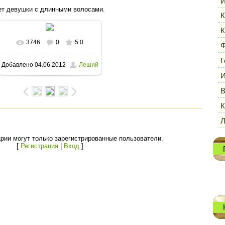
И
ет девушки с длинными волосами.
К
К
3746
0
5.0
В реальном размере
Ф
Г
Добавлено
04.06.2012
Леший
1600x1194
/ 208.3Kb
И
В
К
рии могут только зарегистрированные пользователи.
[
Регистрация
|
Вход
]