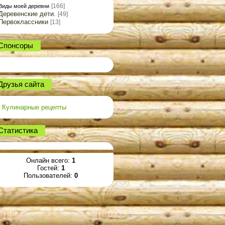
[166]
Виды моей деревни
Деревенские дети.
[49]
Первоклассники
[13]
Спонсоры
Друзья сайта
Кулинарные рецепты
Статистика
Онлайн всего:
1
Гостей:
1
Пользователей:
0